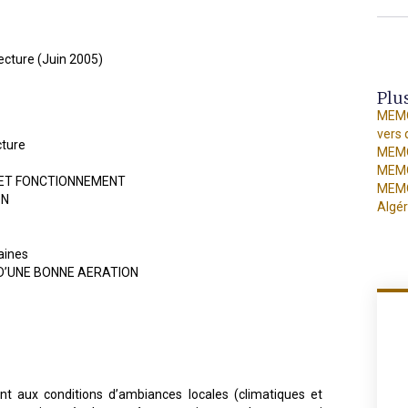
tecture (Juin 2005)
Plu
MEMOI
vers 
cture
MEMO
MEMO
PES ET FONCTIONNEMENT
MEMO
ON
Algér
aines
E D’UNE BONNE AERATION
ent aux conditions d’ambiances locales (climatiques et