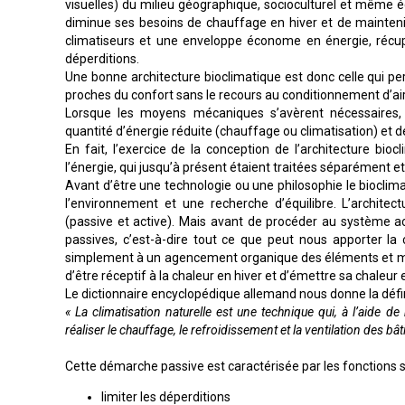
visuelles) du milieu géographique, socioculturel et même
diminue ses besoins de chauffage en hiver et de mainteni
climatiseurs et une enveloppe économe en énergie, récup
déperditions.
Une bonne architecture bioclimatique est donc celle qui p
proches du confort sans le recours au conditionnement d’air a
Lorsque les moyens mécaniques s’avèrent nécessaires, 
quantité d’énergie réduite (chauffage ou climatisation) et 
En fait, l’exercice de la conception de l’architecture bio
l’énergie, qui jusqu’à présent étaient traitées séparément e
Avant d’être une technologie ou une philosophie le bioclimat
l’environnement et une recherche d’équilibre. L’architec
(passive et active). Mais avant de procéder au système ac
passives, c’est-à-dire tout ce que peut nous apporter la
simplement à un agencement organique des éléments et ma
d’être réceptif à la chaleur en hiver et d’émettre sa chaleur 
Le dictionnaire encyclopédique allemand nous donne la défin
« La climatisation naturelle est une technique qui, à l’aide 
réaliser le chauffage, le refroidissement et la ventilation des b
Cette démarche passive est caractérisée par les fonctions s
limiter les déperditions