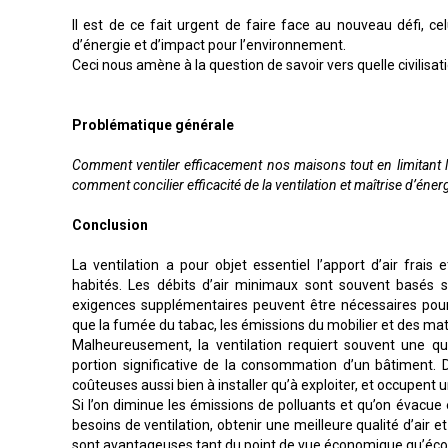
Il est de ce fait urgent de faire face au nouveau défi, c
d’énergie et d’impact pour l’environnement.
Ceci nous amène à la question de savoir vers quelle civilisati
Problématique générale
Comment ventiler efficacement nos maisons tout en limitant le
comment concilier efficacité de la ventilation et maîtrise d’énerg
Conclusion
La ventilation a pour objet essentiel l’apport d’air frais
habités. Les débits d’air minimaux sont souvent basés 
exigences supplémentaires peuvent être nécessaires pour 
que la fumée du tabac, les émissions du mobilier et des mat
Malheureusement, la ventilation requiert souvent une qu
portion significative de la consommation d’un bâtiment. D
coûteuses aussi bien à installer qu’à exploiter, et occupent 
Si l’on diminue les émissions de polluants et qu’on évacue 
besoins de ventilation, obtenir une meilleure qualité d’air e
sont avantageuses tant du point de vue économique qu’éco