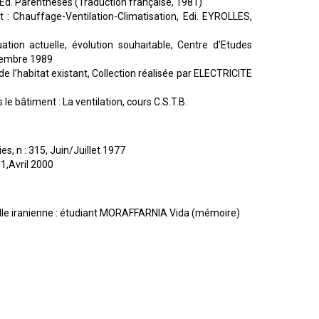
, Ed. Parenthèses (Traduction française, 1981)
t : Chauffage-Ventilation-Climatisation, Edi. EYROLLES,
uation actuelle, évolution souhaitable, Centre d’Etudes
écembre 1989
l’habitat existant, Collection réalisée par ELECTRICITE
le bâtiment : La ventilation, cours C.S.T.B.
s, n : 315, Juin/Juillet 1977
1,Avril 2000
elle iranienne : étudiant MORAFFARNIA Vida (mémoire)