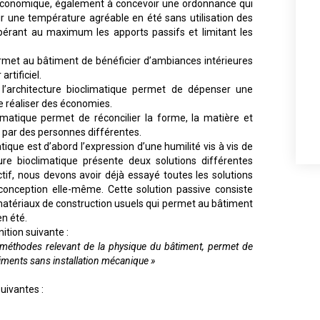
 économique, également à concevoir une ordonnance qui
r une température agréable en été sans utilisation des
érant au maximum les apports passifs et limitant les
ermet au bâtiment de bénéficier d’ambiances intérieures
rtificiel.
l’architecture bioclimatique permet de dépenser une
de réaliser des économies.
climatique permet de réconcilier la forme, la matière et
t par des personnes différentes.
ique est d’abord l’expression d’une humilité vis à vis de
ture bioclimatique présente deux solutions différentes
tif, nous devons avoir déjà essayé toutes les solutions
 conception elle-même. Cette solution passive consiste
tériaux de construction usuels qui permet au bâtiment
en été.
ition suivante :
de méthodes relevant de la physique du bâtiment, permet de
âtiments sans installation mécanique »
uivantes :