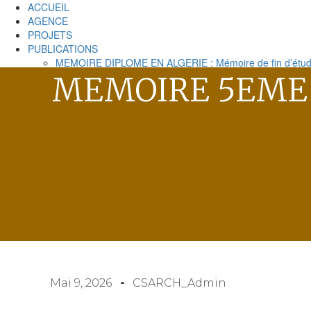
ACCUEIL
AGENCE
PROJETS
PUBLICATIONS
MEMOIRE DIPLOME EN ALGERIE : Mémoire de fin d’étude
MEMOIRE 4EME ANNEE : L’architecture vernaculaire au Mal
MEMOIRE 5EME A
MEMOIRE 5EME ANNEE : Mémoire de présentation du P
MEMOIRE 6ème ANNEERapport de présentation TPFE
CONTACT
MEMOIRE 5EME ANNEE : Mé
Home
MEMOIRE 5EME ANNEE : Mémoire de présentati
Mai 9, 2026
CSARCH_Admin