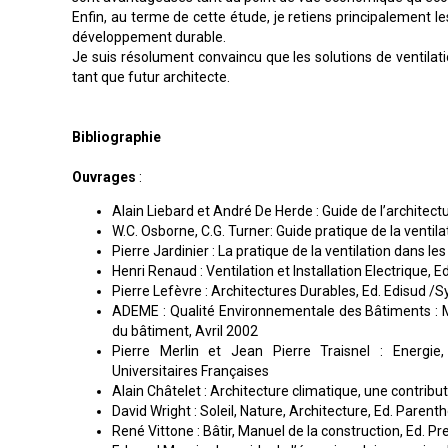
Enfin, au terme de cette étude, je retiens principalement l
développement durable.
Je suis résolument convaincu que les solutions de ventil
tant que futur architecte.
Bibliographie
Ouvrages
:
Alain Liebard et André De Herde : Guide de l’architec
W.C. Osborne, C.G. Turner: Guide pratique de la ventil
Pierre Jardinier : La pratique de la ventilation dans l
Henri Renaud : Ventilation et Installation Electrique,
Pierre Lefèvre : Architectures Durables, Ed. Edisud /
ADEME : Qualité Environnementale des Bâtiments : Ma
du bâtiment, Avril 2002
Pierre Merlin et Jean Pierre Traisnel : Energi
Universitaires Françaises
Alain Châtelet : Architecture climatique, une contrib
David Wright : Soleil, Nature, Architecture, Ed. Parent
René Vittone : Bâtir, Manuel de la construction, Ed.