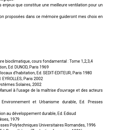
es enjeux que constitue une meilleure ventilation pour un
ation proposées dans ce mémoire guideront mes choix en
ture bioclimatique, cours fondamental : Tome 1,2,3,4
ation, Ed. DUNOD, Paris 1969
es locaux d’habitation, Ed. SEDIT-EDITEUR, Paris 1980
 Ed. EYROLLES, Paris 2002
Systèmes Solaires, 2002
nuel à l’usage de la maîtrise d’ouvrage et des acteurs
e, Environnement et Urbanisme durable, Ed. Presses
ution au développement durable, Ed. Edisud
hèses, 1979
 Presses Polytechniques Universitaires Romandes, 1996